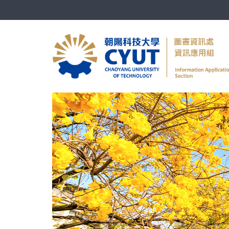
跳
到
主
要
內
容
區