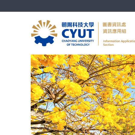
跳
到
主
要
內
容
區