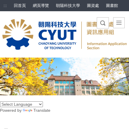
跳
:::
回首頁
網頁導覽
朝陽科技大學
圖資處
圖書館
到
主
要
內
容
區
Powered by
Translate